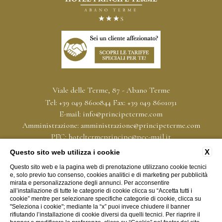
Viale delle Terme, 87 - Abano Terme
Tel:
+39 049 8600844
Fax:
+39 049 8601031
E-mail:
info@principeterme.com
Amministrazione:
amministrazione@principeterme.com
PEC:
hoteltermeprincipe@pec-mail.it
P.Iva: 00339590283
X
Questo sito web utilizza i cookie
CIN IT028001A1W9FNBTKI
Questo sito web e la pagina web di prenotazione utilizzano cookie tecnici
e, solo previo tuo consenso, cookies analitici e di marketing per pubblicità
CONTATTI
PRIVACY
DATI SOCIETARI
CONVENZIONI
mirata e personalizzazione degli annunci. Per acconsentire
all’installazione di tutte le categorie di cookie clicca su “Accetta tutti i
CARTA SERVIZI
TRASPARENZA
COOKIE POLICY
cookie” mentre per selezionare specifiche categorie di cookie, clicca su
"Seleziona i cookie"; mediante la “x” puoi invece chiudere il banner
ACCESSIBILITÀ
rifiutando l’installazione di cookie diversi da quelli tecnici. Per riaprire il