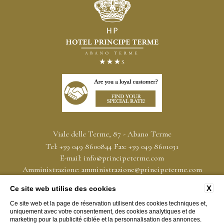
Viale delle Terme, 87 - Abano Terme
Tel:
+39 049 8600844
Fax:
+39 049 8601031
E-mail:
info@principeterme.com
Amministrazione:
amministrazione@principeterme.com
PEC:
hoteltermeprincipe@pec-mail.it
X
Ce site web utilise des cookies
P.Iva: 00339590283
CIN IT028001A1W9FNBTKI
Ce site web et la page de réservation utilisent des cookies techniques et,
uniquement avec votre consentement, des cookies analytiques et de
marketing pour la publicité ciblée et la personnalisation des annonces.